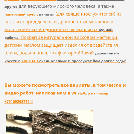
для верующего мирского человека, а также
другое
(для священнослужителей) из
наперсный крест,
панагия
ценных пород дерева и драгоценных металлов в
малосерийных и единичных экземплярах
ручной
. Покрытие натуральной восковой мастикой,
работы
датским маслом защищает изделия от воздействия
влаги, воды и внешних факторов!
Такой
деревянный
, иконка
крестик
очень крепкие и прослужат Вам долгие годы!
Вы можете посмотреть все вариаты, в том числе и
видео работ, написав нам в
WhatsApp на номер
+79109295779 !!!