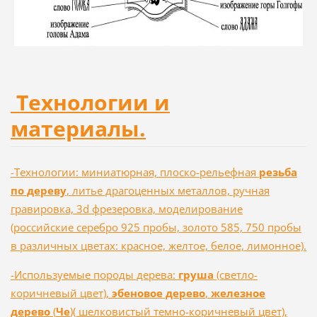
Технологии и
материалы.
-Технологии: миниатюрная, плоско-рельефная
резьба
по дереву
, литье драгоценных металлов, ручная
гравировка, 3d фрезеровка, моделирование
(российские серебро 925 пробы, золото 585, 750 пробы
в различных цветах: красное, желтое, белое, лимонное).
-Используемые породы дерева:
груша
(светло-
коричневый цвет),
эбеновое дерево
,
железное
дерево
(
Че
)( шелковистый темно-коричневый цвет),