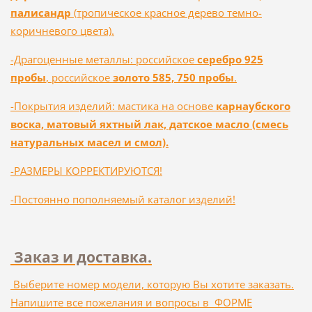
палисандр
(тропическое красное дерево темно-
коричневого цвета).
-Драгоценные металлы: российское
серебро 925
пробы
, российское
золото 585, 750 пробы
.
-Покрытия изделий: мастика на основе
карнаубского
воска, матовый яхтный лак, датское масло (смесь
натуральных масел и смол).
-РАЗМЕРЫ КОРРЕКТИРУЮТСЯ!
-Постоянно пополняемый каталог изделий!
Заказ и доставка.
Выберите номер модели, которую Вы хотите заказать.
Напишите все пожелания и вопросы в
ФОРМЕ