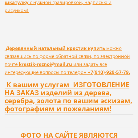
шкатулку
с нужной гравировкой, надписью и
рисунком!
Деревянный нательный крестик купить
можно
связавшись по
форме обратной связи
, по электронной
почте
krestik-reznoi@mail.ru
или задать все
интересующие вопросы по телефон
+7(910)-929-57-79.
К вашим услугам ИЗГОТОВЛЕНИЕ
НА ЗАКАЗ изделий из дерева,
серебра, золота по вашим эскизам,
фотографиям и пожеланиям!
ФОТО НА САЙТЕ ЯВЛЯЮТСЯ