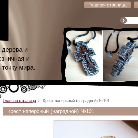
Главная страница
 дерева и
озничная и
 точку мира.
Главная страница
>
Крест наперсный (наградной) №101
Крест наперсный (наградной) №101