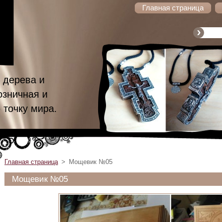
Главная страница
 дерева и
озничная и
 точку мира.
Главная страница
>
Мощевик №05
Мощевик №05