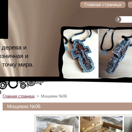
Главная страница
 дерева и
озничная и
 точку мира.
Главная страница
>
Мощевик №06
Мощевик №06