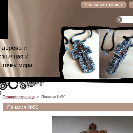
Главная страница
 дерева и
озничная и
 точку мира.
Главная страница
>
Панагия №50
Панагия №50